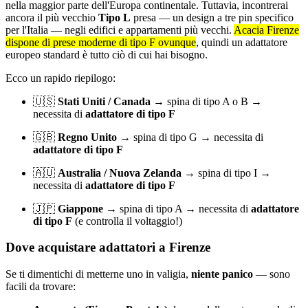
nella maggior parte dell'Europa continentale. Tuttavia, incontrerai
ancora il più vecchio
Tipo L
presa — un design a tre pin specifico
per l'Italia — negli edifici e appartamenti più vecchi.
Acacia Firenze
dispone di prese moderne di tipo F ovunque
, quindi un adattatore
europeo standard è tutto ciò di cui hai bisogno.
Ecco un rapido riepilogo:
🇺🇸
Stati Uniti / Canada
→ spina di tipo A o B →
necessita di
adattatore di tipo F
🇬🇧
Regno Unito
→ spina di tipo G → necessita di
adattatore di tipo F
🇦🇺
Australia / Nuova Zelanda
→ spina di tipo I →
necessita di
adattatore di tipo F
🇯🇵
Giappone
→ spina di tipo A → necessita di
adattatore
di tipo F
(e controlla il voltaggio!)
Dove acquistare adattatori a Firenze
Se ti dimentichi di metterne uno in valigia,
niente panico
— sono
facili da trovare: