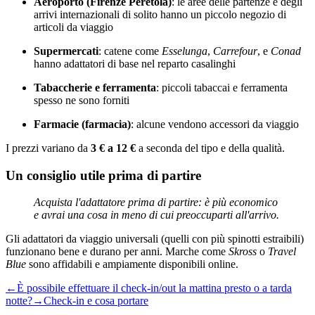
Aeroporto (Firenze Peretola)
: le aree delle partenze e degli
arrivi internazionali di solito hanno un piccolo negozio di
articoli da viaggio
Supermercati
: catene come
Esselunga
,
Carrefour
, e
Conad
hanno adattatori di base nel reparto casalinghi
Tabaccherie e ferramenta
: piccoli tabaccai e ferramenta
spesso ne sono forniti
Farmacie (farmacia)
: alcune vendono accessori da viaggio
I prezzi variano da
3 € a 12 €
a seconda del tipo e della qualità.
Un consiglio utile prima di partire
Acquista l'adattatore prima di partire: è più economico
e avrai una cosa in meno di cui preoccuparti all'arrivo.
Gli adattatori da viaggio universali (quelli con più spinotti estraibili)
funzionano bene e durano per anni. Marche come
Skross
o
Travel
Blue
sono affidabili e ampiamente disponibili online.
←
È possibile effettuare il check-in/out la mattina presto o a tarda
notte?
→
Check-in e cosa portare