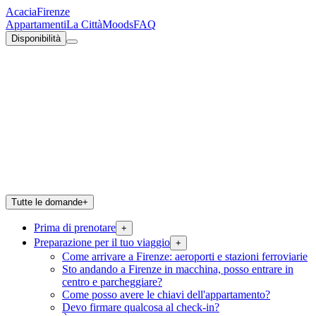
Acacia
Firenze
Appartamenti
La Città
Moods
FAQ
Disponibilità
Tutte le domande
+
Prima di prenotare
+
Preparazione per il tuo viaggio
+
Come arrivare a Firenze: aeroporti e stazioni ferroviarie
Sto andando a Firenze in macchina, posso entrare in
centro e parcheggiare?
Come posso avere le chiavi dell'appartamento?
Devo firmare qualcosa al check-in?