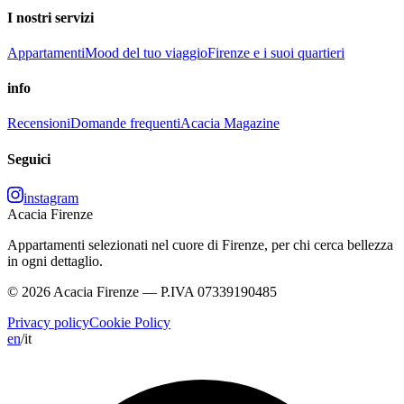
I nostri servizi
Appartamenti
Mood del tuo viaggio
Firenze e i suoi quartieri
info
Recensioni
Domande frequenti
Acacia Magazine
Seguici
instagram
Acacia Firenze
Appartamenti selezionati nel cuore di Firenze, per chi cerca bellezza
in ogni dettaglio.
© 2026 Acacia Firenze — P.IVA 07339190485
Privacy policy
Cookie Policy
en
/
it