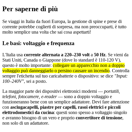
Per saperne di più
Se viaggi in Italia da fuori Europa, la gestione di spine e prese di
corrente potrebbe coglierti di sorpresa, ma non preoccuparti, è tutto
molto semplice una volta che sai cosa aspettarti!
Le basi: voltaggio e frequenza
L'Italia usa
corrente alternata a 220–230 volt
a
50 Hz
. Se vieni da
Stati Uniti, Canada o Giappone (dove lo standard è 110-120 V),
questo è molto importante:
collegare un apparecchio non a doppio
voltaggio può danneggiarlo o persino causare un incendio
. Controlla
sempre l'etichetta sul tuo caricabatterie o dispositivo: se dice
"Input:
100–240V"
, sei a posto.
La maggior parte dei dispositivi elettronici moderni —
portatili,
telefoni, fotocamere, e-reader
— sono a doppio voltaggio e
funzioneranno bene con un semplice adattatore. Devi fare attenzione
con
asciugacapelli, piastre per capelli, rasoi elettrici e piccoli
elettrodomestici da cucina
: questi sono spesso a voltaggio singolo
e avranno bisogno di un vero e proprio
convertitore di tensione
,
non solo di un adattatore.