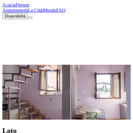
Acacia
Firenze
Appartamenti
La Città
Moods
FAQ
Disponibilità
Loto