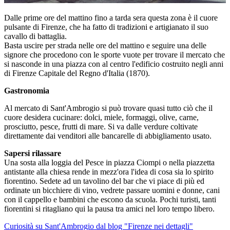
Dalle prime ore del mattino fino a tarda sera questa zona è il cuore
pulsante di Firenze, che ha fatto di tradizioni e artigianato il suo
cavallo di battaglia.
Basta uscire per strada nelle ore del mattino e seguire una delle
signore che procedono con le sporte vuote per trovare il mercato che
si nasconde in una piazza con al centro l'edificio costruito negli anni
di Firenze Capitale del Regno d'Italia (1870).
Gastronomia
Al mercato di Sant'Ambrogio si può trovare quasi tutto ciò che il
cuore desidera cucinare: dolci, miele, formaggi, olive, carne,
prosciutto, pesce, frutti di mare. Si va dalle verdure coltivate
direttamente dai venditori alle bancarelle di abbigliamento usato.
Sapersi rilassare
Una sosta alla loggia del Pesce in piazza Ciompi o nella piazzetta
antistante alla chiesa rende in mezz'ora l'idea di cosa sia lo spirito
fiorentino. Sedete ad un tavolino del bar che vi piace di più ed
ordinate un bicchiere di vino, vedrete passare uomini e donne, cani
con il cappello e bambini che escono da scuola. Pochi turisti, tanti
fiorentini si ritagliano qui la pausa tra amici nel loro tempo libero.
Curiosità su Sant'Ambrogio dal blog "Firenze nei dettagli"