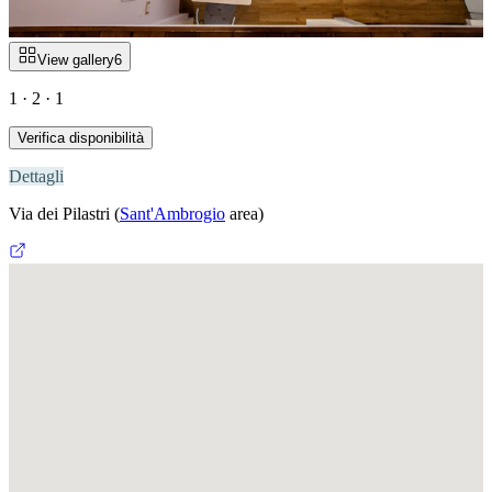
View gallery
6
1 · 2 · 1
Verifica disponibilità
Dettagli
Via dei Pilastri
(
Sant'Ambrogio
area)