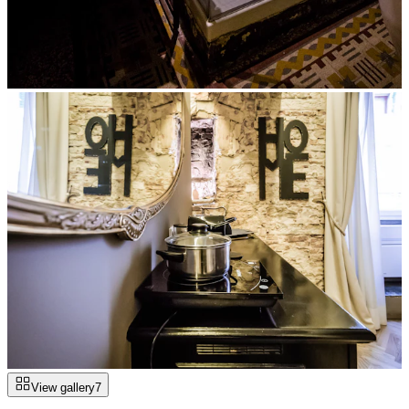
View gallery
7