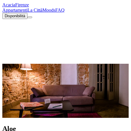
Acacia
Firenze
Appartamenti
La Città
Moods
FAQ
Disponibilità
Aloe