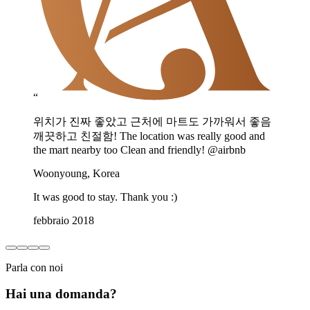
“
위치가 진짜 좋았고 근처에 마트도 가까워서 좋음
깨끗하고 친절함! The location was really good and
the mart nearby too Clean and friendly! @airbnb
Woonyoung, Korea
It was good to stay. Thank you :)
febbraio 2018
Parla con noi
Hai una domanda?