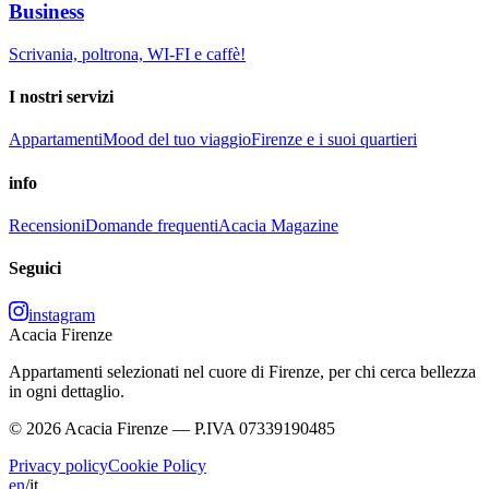
Business
Scrivania, poltrona, WI-FI e caffè!
I nostri servizi
Appartamenti
Mood del tuo viaggio
Firenze e i suoi quartieri
info
Recensioni
Domande frequenti
Acacia Magazine
Seguici
instagram
Acacia Firenze
Appartamenti selezionati nel cuore di Firenze, per chi cerca bellezza
in ogni dettaglio.
© 2026 Acacia Firenze — P.IVA 07339190485
Privacy policy
Cookie Policy
en
/
it