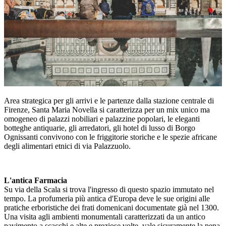
Area strategica per gli arrivi e le partenze dalla stazione centrale di
Firenze, Santa Maria Novella si caratterizza per un mix unico ma
omogeneo di palazzi nobiliari e palazzine popolari, le eleganti
botteghe antiquarie, gli arredatori, gli hotel di lusso di Borgo
Ognissanti convivono con le friggitorie storiche e le spezie africane
degli alimentari etnici di via Palazzuolo.
L'antica Farmacia
Su via della Scala si trova l'ingresso di questo spazio immutato nel
tempo. La profumeria più antica d'Europa deve le sue origini alle
pratiche erboristiche dei frati domenicani documentate già nel 1300.
Una visita agli ambienti monumentali caratterizzati da un antico
pavimento a scacchi e alte e preziose volte, vale sicuramente la pena,